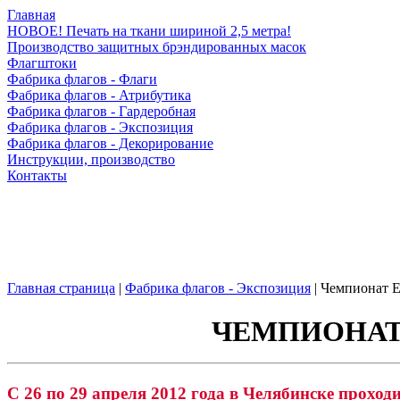
Главная
НОВОЕ! Печать на ткани шириной 2,5 метра!
Производство защитных брэндированных масок
Флагштоки
Фабрика флагов - Флаги
Фабрика флагов - Атрибутика
Фабрика флагов - Гардеробная
Фабрика флагов - Экспозиция
Фабрика флагов - Декорирование
Инструкции, производство
Контакты
Главная страница
|
Фабрика флагов - Экспозиция
|
Чемпионат Е
ЧЕМПИОНАТ 
С 26 по 29 апреля 2012 года в Челябинске прохо